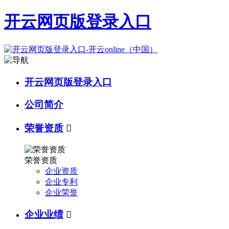
开云网页版登录入口
开云网页版登录入口
公司简介
荣誉资质

荣誉资质
企业资质
企业专利
企业荣誉
企业业绩
