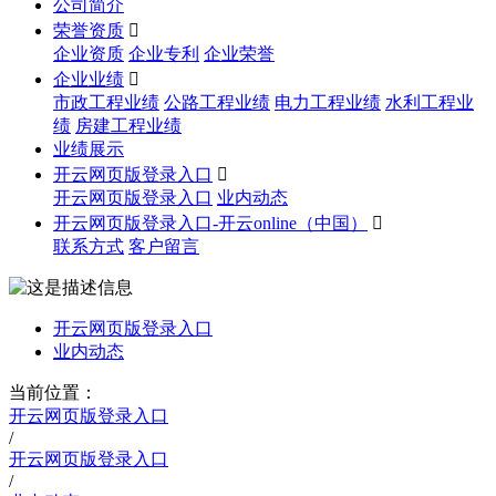
公司简介
荣誉资质

企业资质
企业专利
企业荣誉
企业业绩

市政工程业绩
公路工程业绩
电力工程业绩
水利工程业
绩
房建工程业绩
业绩展示
开云网页版登录入口

开云网页版登录入口
业内动态
开云网页版登录入口-开云online（中国）

联系方式
客户留言
开云网页版登录入口
业内动态
当前位置：
开云网页版登录入口
/
开云网页版登录入口
/