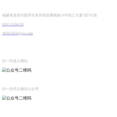
联系方式
福建省龙岩市新罗区东肖镇龙腾南路14号珠江大厦7层701室
0597-2336139
382955834@qq.com
WEBSITE QR CODE
网站二维码
扫一扫进入网站
微信公众号
扫一扫关注微信公众号
ONLINE MESSAGE