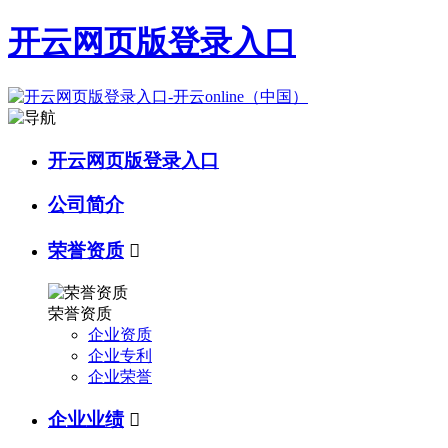
开云网页版登录入口
开云网页版登录入口
公司简介
荣誉资质

荣誉资质
企业资质
企业专利
企业荣誉
企业业绩
