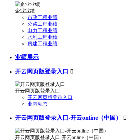
企业业绩
市政工程业绩
公路工程业绩
电力工程业绩
水利工程业绩
房建工程业绩
业绩展示
开云网页版登录入口

开云网页版登录入口
开云网页版登录入口
业内动态
开云网页版登录入口-开云online（中国）

开云网页版登录入口-开云online（中国）