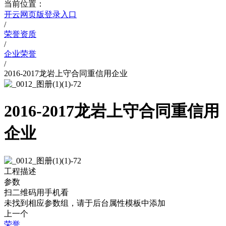
当前位置：
开云网页版登录入口
/
荣誉资质
/
企业荣誉
/
2016-2017龙岩上守合同重信用企业
2016-2017龙岩上守合同重信用
企业
工程描述
参数
扫二维码用手机看
未找到相应参数组，请于后台属性模板中添加
上一个
荣誉