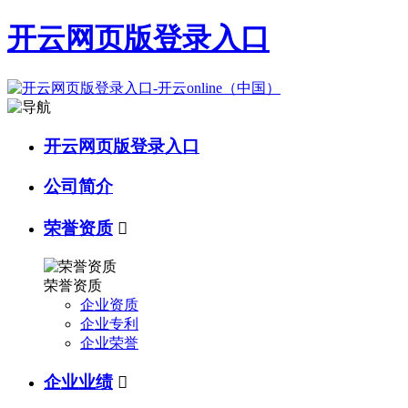
开云网页版登录入口
开云网页版登录入口
公司简介
荣誉资质

荣誉资质
企业资质
企业专利
企业荣誉
企业业绩
