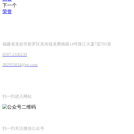
下一个
荣誉
CONTACT INFORMATION
联系方式
福建省龙岩市新罗区东肖镇龙腾南路14号珠江大厦7层701室
0597-2336139
382955834@qq.com
WEBSITE QR CODE
网站二维码
扫一扫进入网站
微信公众号
扫一扫关注微信公众号