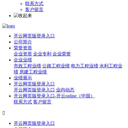
联系方式
客户留言
开云网页版登录入口
公司简介
荣誉资质
企业资质
企业专利
企业荣誉
企业业绩
市政工程业绩
公路工程业绩
电力工程业绩
水利工程业
绩
房建工程业绩
业绩展示
开云网页版登录入口
开云网页版登录入口
业内动态
开云网页版登录入口-开云online（中国）
联系方式
客户留言

开云网页版登录入口