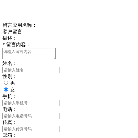
ONLINE MESSAGE
联系方式
留言应用名称：
客户留言
描述：
*
留言内容：
姓名：
性别：
男
女
手机：
电话：
传真：
邮箱：