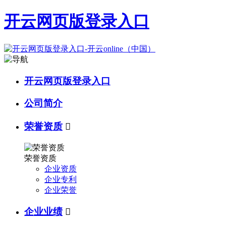
开云网页版登录入口
开云网页版登录入口
公司简介
荣誉资质

荣誉资质
企业资质
企业专利
企业荣誉
企业业绩
