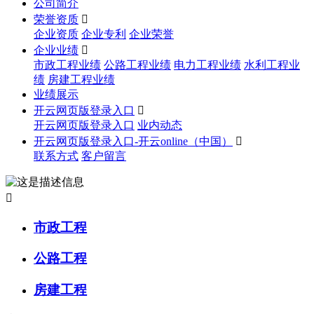
公司简介
荣誉资质

企业资质
企业专利
企业荣誉
企业业绩

市政工程业绩
公路工程业绩
电力工程业绩
水利工程业
绩
房建工程业绩
业绩展示
开云网页版登录入口

开云网页版登录入口
业内动态
开云网页版登录入口-开云online（中国）

联系方式
客户留言

市政工程
公路工程
房建工程