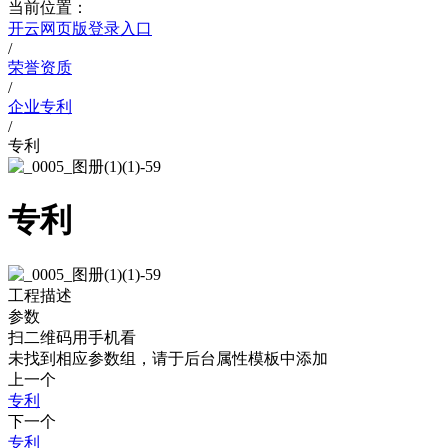
当前位置：
开云网页版登录入口
/
荣誉资质
/
企业专利
/
专利
专利
工程描述
参数
扫二维码用手机看
未找到相应参数组，请于后台属性模板中添加
上一个
专利
下一个
专利