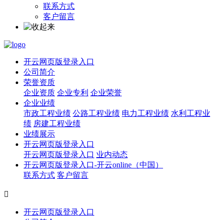
联系方式
客户留言
开云网页版登录入口
公司简介
荣誉资质
企业资质
企业专利
企业荣誉
企业业绩
市政工程业绩
公路工程业绩
电力工程业绩
水利工程业
绩
房建工程业绩
业绩展示
开云网页版登录入口
开云网页版登录入口
业内动态
开云网页版登录入口-开云online（中国）
联系方式
客户留言

开云网页版登录入口