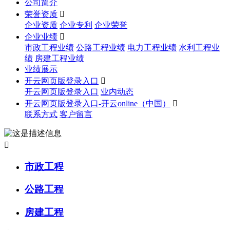
公司简介
荣誉资质

企业资质
企业专利
企业荣誉
企业业绩

市政工程业绩
公路工程业绩
电力工程业绩
水利工程业
绩
房建工程业绩
业绩展示
开云网页版登录入口

开云网页版登录入口
业内动态
开云网页版登录入口-开云online（中国）

联系方式
客户留言

市政工程
公路工程
房建工程