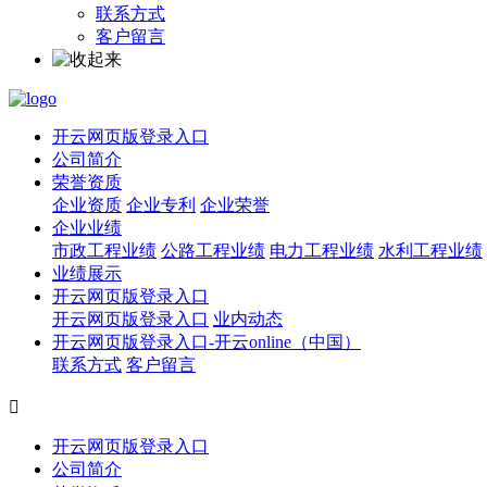
联系方式
客户留言
开云网页版登录入口
公司简介
荣誉资质
企业资质
企业专利
企业荣誉
企业业绩
市政工程业绩
公路工程业绩
电力工程业绩
水利工程业绩
业绩展示
开云网页版登录入口
开云网页版登录入口
业内动态
开云网页版登录入口-开云online（中国）
联系方式
客户留言

开云网页版登录入口
公司简介