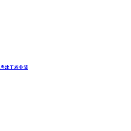
房建工程业绩