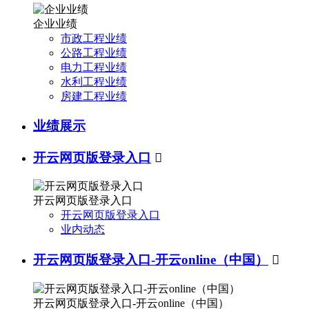
企业业绩
市政工程业绩
公路工程业绩
电力工程业绩
水利工程业绩
房建工程业绩
业绩展示
开云网页版登录入口

开云网页版登录入口
开云网页版登录入口
业内动态
开云网页版登录入口-开云online（中国）

开云网页版登录入口-开云online（中国）