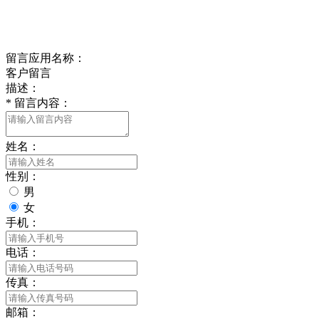
ONLINE MESSAGE
联系方式
留言应用名称：
客户留言
描述：
*
留言内容：
姓名：
性别：
男
女
手机：
电话：
传真：
邮箱：