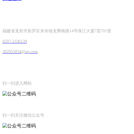
CONTACT INFORMATION
联系方式
福建省龙岩市新罗区东肖镇龙腾南路14号珠江大厦7层701室
0597-2336139
382955834@qq.com
WEBSITE QR CODE
网站二维码
扫一扫进入网站
微信公众号
扫一扫关注微信公众号