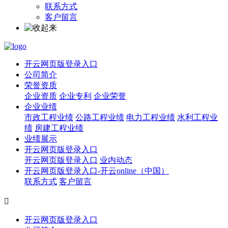
联系方式
客户留言
开云网页版登录入口
公司简介
荣誉资质
企业资质
企业专利
企业荣誉
企业业绩
市政工程业绩
公路工程业绩
电力工程业绩
水利工程业
绩
房建工程业绩
业绩展示
开云网页版登录入口
开云网页版登录入口
业内动态
开云网页版登录入口-开云online（中国）
联系方式
客户留言

开云网页版登录入口