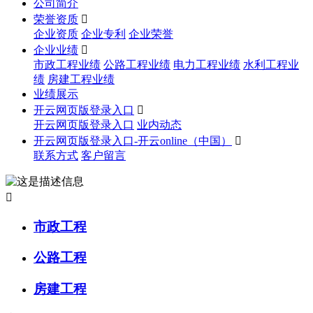
公司简介
荣誉资质

企业资质
企业专利
企业荣誉
企业业绩

市政工程业绩
公路工程业绩
电力工程业绩
水利工程业
绩
房建工程业绩
业绩展示
开云网页版登录入口

开云网页版登录入口
业内动态
开云网页版登录入口-开云online（中国）

联系方式
客户留言

市政工程
公路工程
房建工程