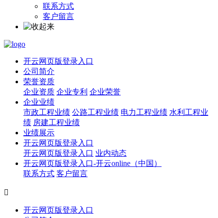
联系方式
客户留言
开云网页版登录入口
公司简介
荣誉资质
企业资质
企业专利
企业荣誉
企业业绩
市政工程业绩
公路工程业绩
电力工程业绩
水利工程业
绩
房建工程业绩
业绩展示
开云网页版登录入口
开云网页版登录入口
业内动态
开云网页版登录入口-开云online（中国）
联系方式
客户留言

开云网页版登录入口