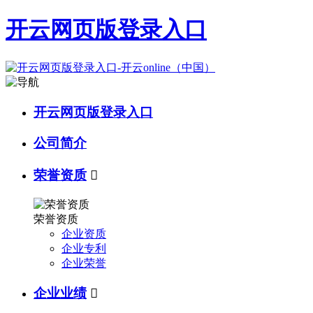
开云网页版登录入口
开云网页版登录入口
公司简介
荣誉资质

荣誉资质
企业资质
企业专利
企业荣誉
企业业绩
