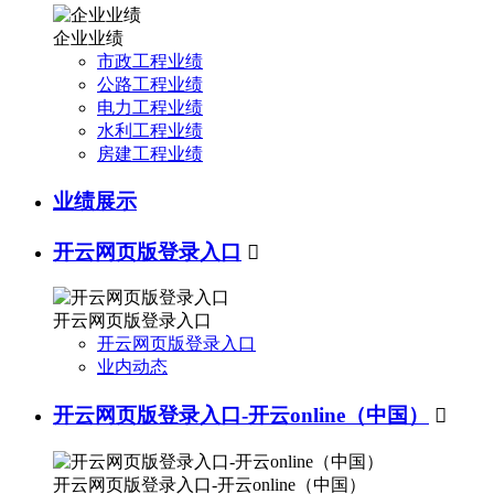
企业业绩
市政工程业绩
公路工程业绩
电力工程业绩
水利工程业绩
房建工程业绩
业绩展示
开云网页版登录入口

开云网页版登录入口
开云网页版登录入口
业内动态
开云网页版登录入口-开云online（中国）

开云网页版登录入口-开云online（中国）