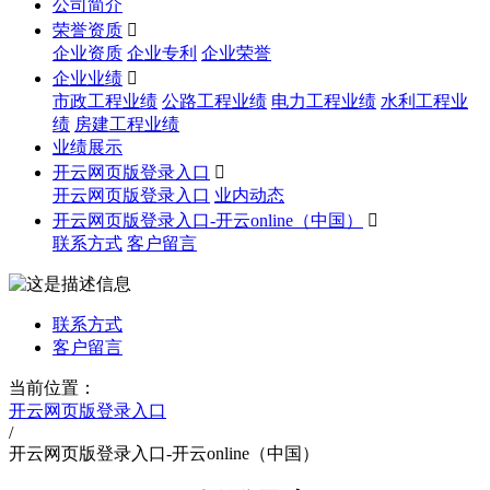
公司简介
荣誉资质

企业资质
企业专利
企业荣誉
企业业绩

市政工程业绩
公路工程业绩
电力工程业绩
水利工程业
绩
房建工程业绩
业绩展示
开云网页版登录入口

开云网页版登录入口
业内动态
开云网页版登录入口-开云online（中国）

联系方式
客户留言
联系方式
客户留言
当前位置：
开云网页版登录入口
/
开云网页版登录入口-开云online（中国）